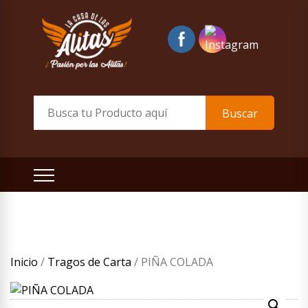
Skip
to
content
La Casa de las Alitas
Mira nuestra Carta
Buscar
Inicio
/
Tragos de Carta
/ PIÑA COLADA