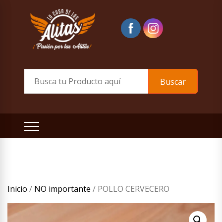
Skip
to
content
La Casa de las Alitas
Mira nuestra Carta
Buscar
Inicio
/
NO importante
/ POLLO CERVECERO