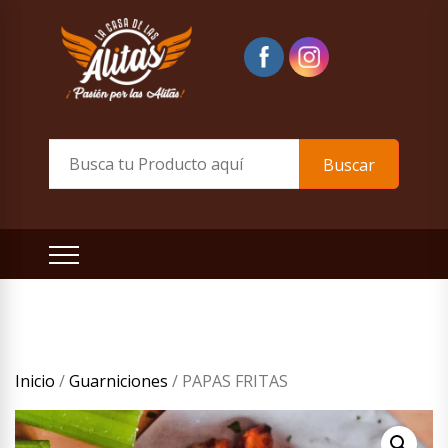
Skip
to
content
La Casa de las Alitas
Mira nuestra Carta
Buscar
Inicio
/
Guarniciones
/ PAPAS FRITAS