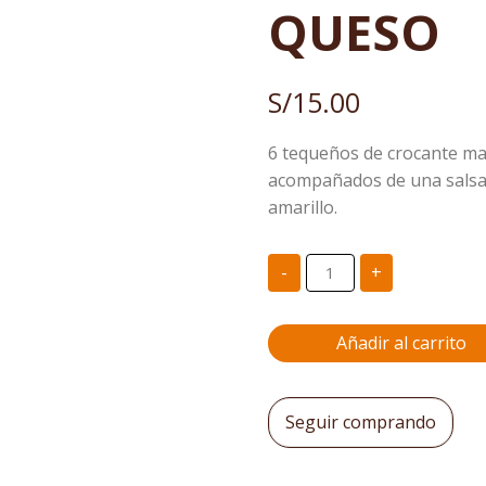
QUESO
S/
15.00
6 tequeños de crocante ma
acompañados de una salsa t
amarillo.
TEQUEÑOS
-
+
JAMON
Y
QUESO
cantidad
Añadir al carrito
Seguir comprando