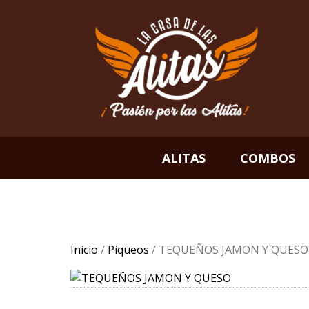
Skip
to
content
La Casa de las Alitas
Mira nuestra Carta
ALITAS
COMBOS
Inicio
/
Piqueos
/ TEQUEÑOS JAMON Y QUESO